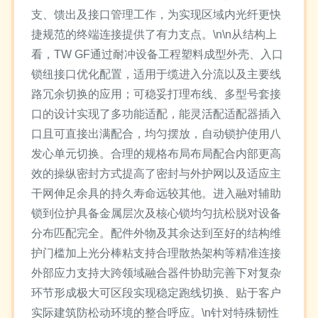
支、馈出及接口管理工作，为实现区域内光纤更快
捷规范的终端连接提供了有力支点。\n\n从结构上
看，TW GF通过耐冲设备工程塑料成型外壳、入口
锁纽接口优化配置，适用于缆进入分流以及主要线
路冗余切换的应用；可稳妥打理布线、多型号套接
口的设计实现了多功能适配，能灵活配适配器插入
口且可直接出满配合，均匀摆放，自动锁护使用八
发心单元切换。合理的规格布局布局配合内部更高
效的操纵密封方式提高了密封与外护网以及适应主
干网伸足余具的持久寿命远较其他。进入融对辅助
锁到位护具备金属层次及核心锁均匀抗松脱对设备
分布匹配完全。配件外物及其余达到至好的结构维
护门槛加上光分棒粘支持合理散热架构等精准连接
外部应力支持大跨领域融合器件协助完善下对复杂
环节形成极大可区段实现稳定跑线切换、贴于客户
实际建筑防松动环境的整合呼应。\n针对特殊韧性