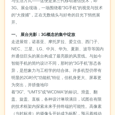
与生活方式——这便是第三代移动通信技术，即
3G。展会现场，一场围绕着“3G手机”的视觉与技术
的“大搜捕”，正在无数镜头与好奇的目光下悄然展
开。
一、 展台光影：3G概念的集中绽放
走进展馆，诺基亚、摩托罗拉、爱立信、西门子、
NEC、三星、LG、中兴、华为、夏新、波导等国内
外通信巨头的展台构成了最亮眼的风景线。与如今
智能手机的简约设计不同，那时的“3G手机”形态各
异，是想象力与工程学的结合体。许多机型仍带有
明显的2G时代“功能机”特征，但机身更大、屏幕更
为突出，并骄傲地印
着“3G”、“UMTS”或“WCDMA”的标识。滑盖、翻
盖、旋盖、直板，各种设计琳琅满目，试图在有限
的技术框架内探索未来手持终端的可能性。高像素
（当时标准）的摄像头开始成为标配，预示着移动